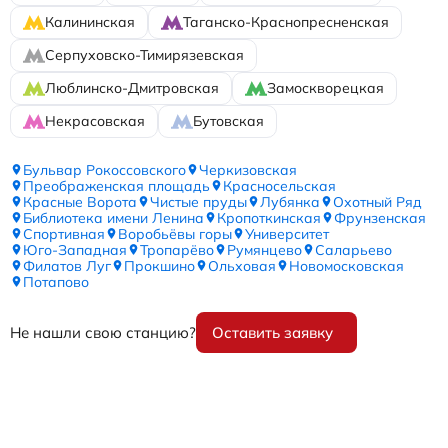
Калининская
Таганско-Краснопресненская
Серпуховско-Тимирязевская
Люблинско-Дмитровская
Замоскворецкая
Некрасовская
Бутовская
Бульвар Рокоссовского
Черкизовская
Преображенская площадь
Красносельская
Красные Ворота
Чистые пруды
Лубянка
Охотный Ряд
Библиотека имени Ленина
Кропоткинская
Фрунзенская
Спортивная
Воробьёвы горы
Университет
Юго-Западная
Тропарёво
Румянцево
Саларьево
Филатов Луг
Прокшино
Ольховая
Новомосковская
Потапово
Не нашли свою станцию?
Оставить заявку