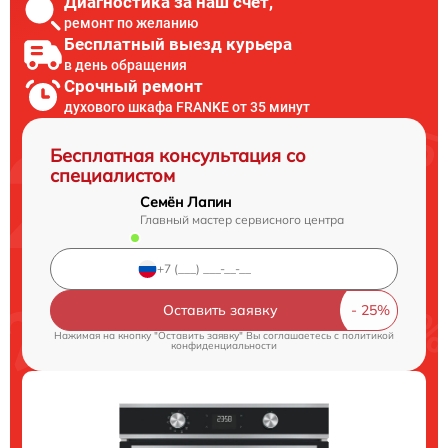
Диагностика за наш счет,
ремонт по желанию
Бесплатный выезд курьера
в день обращения
Срочный ремонт
духового шкафа FRANKE от 35 минут
Бесплатная консультация со
специалистом
Семён Лапин
Главный мастер сервисного центра
Оставить заявку
Нажимая на кнопку "Оставить заявку" Вы соглашаетесь c
политикой
конфиденциальности