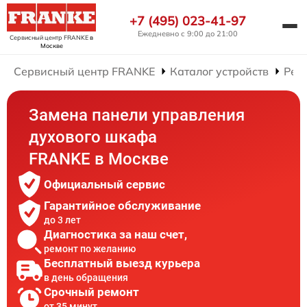
+7 (495) 023-41-97
Ежедневно с 9:00 до 21:00
Сервисный центр FRANKE
в
Москве
Сервисный центр FRANKE
Каталог устройств
Рем
Замена панели управления
духового шкафа
FRANKE в Москве
Официальный сервис
Гарантийное обслуживание
до 3 лет
Диагностика за наш счет,
ремонт по желанию
Бесплатный выезд курьера
в день обращения
Срочный ремонт
от 35 минут