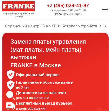
+7 (495) 023-41-97
Ежедневно с 9:00 до 21:00
Сервисный центр FRANKE
в
Позвонить
мне утром
Москве
Сервисный центр FRANKE
Каталог устройств
Рем
Замена платы управления
(мат.платы, мейн платы)
вытяжки
FRANKE в Москве
Официальный сервис
Гарантийное обслуживание
до 3 лет
Диагностика за наш счет,
ремонт по желанию
Бесплатный выезд курьера
в день обращения