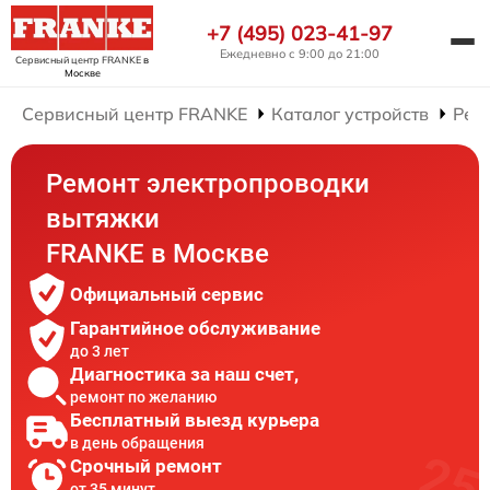
+7 (495) 023-41-97
Ежедневно с 9:00 до 21:00
Сервисный центр FRANKE
в
Москве
Сервисный центр FRANKE
Каталог устройств
Рем
Ремонт электропроводки
вытяжки
FRANKE в Москве
Официальный сервис
Гарантийное обслуживание
до 3 лет
Диагностика за наш счет,
ремонт по желанию
Бесплатный выезд курьера
в день обращения
Срочный ремонт
от 35 минут