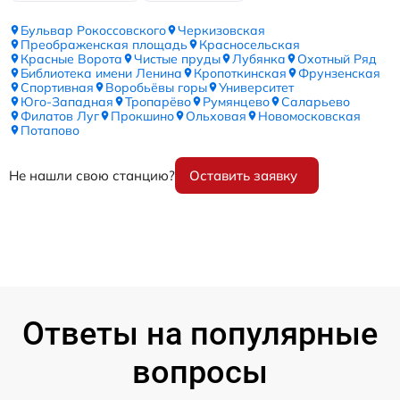
Бульвар Рокоссовского
Черкизовская
Преображенская площадь
Красносельская
Красные Ворота
Чистые пруды
Лубянка
Охотный Ряд
Библиотека имени Ленина
Кропоткинская
Фрунзенская
Спортивная
Воробьёвы горы
Университет
Юго-Западная
Тропарёво
Румянцево
Саларьево
Филатов Луг
Прокшино
Ольховая
Новомосковская
Потапово
Не нашли свою станцию?
Оставить заявку
Ответы на популярные
вопросы