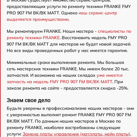
предоставляющих услуги по ремонту техники FRANKE FMY
PRO 907 FM BK/BK MATT. Однако
наш сервис-центр
выделяется преимуществами
.
Мы ремонтируем FRANKE. Наши мастера -
специалисты по
ремонту техники FRANKE
. Восстановить модель FMY PRO
907 FM BK/BK MATT для мастеров не будет новой задачей.
На все виды проведенных работ у нас имеется гарантия.
Минимальные сроки выполнения ремонта. Мы большая
сеть мастерских техники FRANKE. Мы имеем более 20 тыс.
запчастей. И возможно на наших складах
уже имеется
запчасть на модель FMY PRO 907 FM BK/BK MATT
. При
заказе ремонта на сайте - предоставляется скидка -25%.
Знаем свое дело
Будьте уверены в профессионализме наших мастеров - они
с уверенностью выполнят ремонт FRANKE FMY PRO 907 FM
BK/BK MATT. По данным наших мастеров в Москве по
ремонту FRANKE, наиболее востребованы следующие
услуги:
Замена платы управления (мат.платы, мейн платы)
,