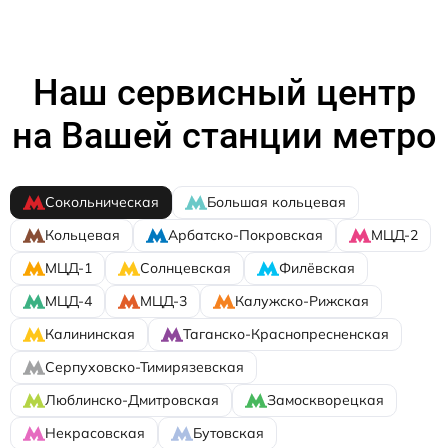
Наш сервисный центр
на Вашей станции метро
Сокольническая
Большая кольцевая
Кольцевая
Арбатско-Покровская
МЦД-2
МЦД-1
Солнцевская
Филёвская
МЦД-4
МЦД-3
Калужско-Рижская
Калининская
Таганско-Краснопресненская
Серпуховско-Тимирязевская
Люблинско-Дмитровская
Замоскворецкая
Некрасовская
Бутовская