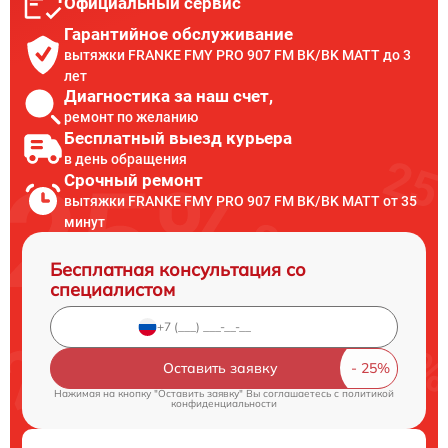
Официальный сервис
Гарантийное обслуживание
вытяжки FRANKE FMY PRO 907 FM BK/BK MATT до 3
лет
Диагностика за наш счет,
ремонт по желанию
Бесплатный выезд курьера
в день обращения
Срочный ремонт
вытяжки FRANKE FMY PRO 907 FM BK/BK MATT от 35
минут
Бесплатная консультация со
специалистом
Оставить заявку
Нажимая на кнопку "Оставить заявку" Вы соглашаетесь c
политикой
конфиденциальности