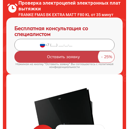
Проверка электроцепей электронных плат
вытяжки
FRANKE FMAS BK EXTRA MATT F80 KL от 35 минут
Бесплатная консультация со
специалистом
Оставить заявку
Нажимая на кнопку "Оставить заявку" Вы соглашаетесь c
политикой
конфиденциальности