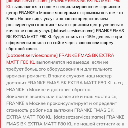
[dataset:services:name] FRANKE FMAS BK EXTRA MATT F80
KL
выполняется в нашем специализированном сервисном
центр FRANKE в Москве мастерами с огромным опытом - от
5 лет. На все виды услуг и запчасти предоставляем
расширенную гарантию - мы в сервисном центр уверены в
качестве наших услуг. [dataset:services:name] FRANKE FMAS
BK EXTRA MATT F80 KL будет стоить на -15% дешевле при
оформлении заказа на сайте через звонок или форму
обратной связи.
[dataset:services:name] FRANKE FMAS BK EXTRA
MATT F80 KL
выполняется на выезде, если не
требует большого оборудования и длительного
времени ремонта. В таких случаях наш мастер
доставит FRANKE FMAS BK EXTRA MATT F80 KL в сц
FRANKE в Москве и доставит обратно.
Закажите звонок или позвоните и наш мастер сц
FRANKE в Москве проконсультирует и определит
стоимость работ над вытяжки FRANKE FMAS BK
EXTRA MATT F80 KL. [dataset:services:name] FRANKE
FMAS BK EXTRA MATT F80 KL по нашей статистике в