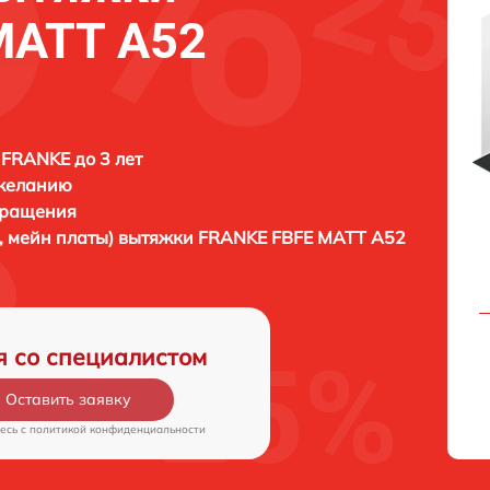
MATT A52
FRANKE до 3 лет
 желанию
бращения
, мейн платы) вытяжки
FRANKE FBFE MATT A52
я со специалистом
Оставить заявку
есь c
политикой конфиденциальности