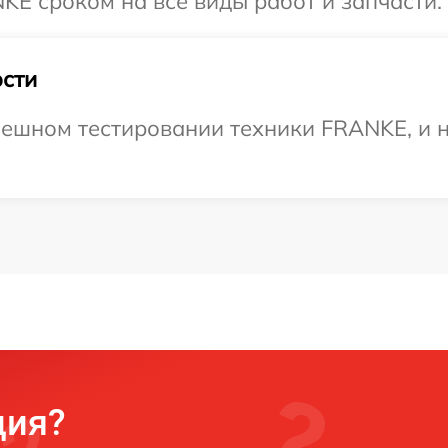
E сроком на все виды работ и запчасти.
сти
пешном тестировании техники FRANKE, и н
ция?