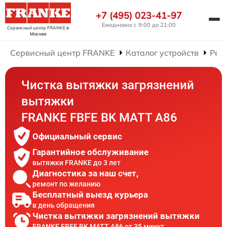
+7 (495) 023-41-97
Ежедневно с 9:00 до 21:00
Сервисный центр FRANKE
в
Москве
Сервисный центр FRANKE
Каталог устройств
Рем
Чистка вытяжки загрязнений
вытяжки
FRANKE FBFE BK MATT A86
Официальный сервис
Гарантийное обслуживание
вытяжки FRANKE до 3 лет
Диагностика за наш счет,
ремонт по желанию
Бесплатный выезд курьера
в день обращения
Чистка вытяжки загрязнений вытяжки
FRANKE FBFE BK MATT A86 от 35 минут