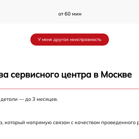
от 60 мин
от 60 мин
У меня другая неисправность
от 60 мин
от 60 мин
ва сервисного центра в Москве
от 60 мин
 детали — до 3 месяцев.
от 60 мин
от 60 мин
а, который напрямую связан с качеством проведенного 