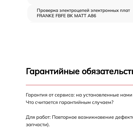
Проверка электроцепей электронных плат
FRANKE FBFE BK MATT A86
Чистка вытяжки загрязнений FRANKE FBFE
BK MATT A86
Чистка жёсткого воздуховода FRANKE FBFE
BK MATT A86
Замена платы сенсорного управления
FRANKE FBFE BK MATT A86
Гарантийные обязательст
Ремонт электропроводки FRANKE FBFE BK
MATT A86
Ремонт двигателя FRANKE FBFE BK MATT
Гарантия от сервиса: на установленные нами
A86
Что считается гарантийным случаем?
Корпусный ремонт (замена резинок,
креплений, кнопок) FRANKE FBFE BK MATT
Для работ: Повторное возникновение дефект
A86
запчасти).
Ремонт платы управления (восстановление)