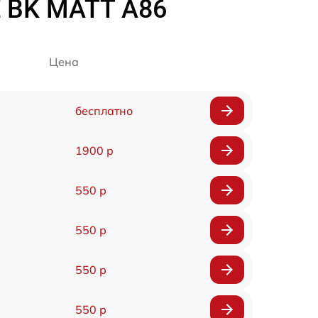
 BK MATT A86
Цена
бесплатно
1900 р
550 р
550 р
550 р
550 р