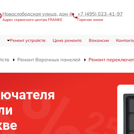
Новослободская улица, дом 4
+7 (495) 023-41-97
Адрес сервисного центра FRANKE
Горячая линия
Ремонт устройств
Цена ремонта
Вакансии
Контакт
йств
Ремонт Варочных панелей
Ремонт переключа
лючателя
ли
кве