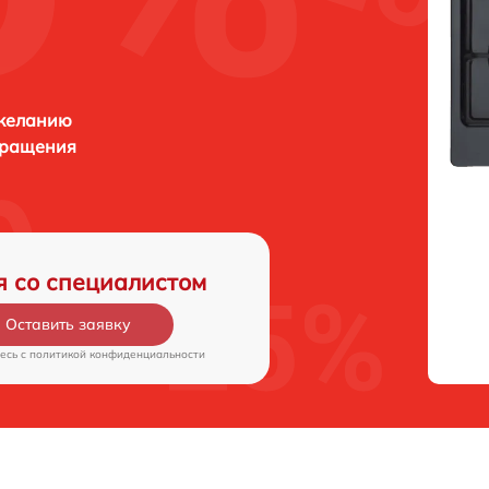
 желанию
бращения
я со специалистом
Оставить заявку
есь c
политикой конфиденциальности