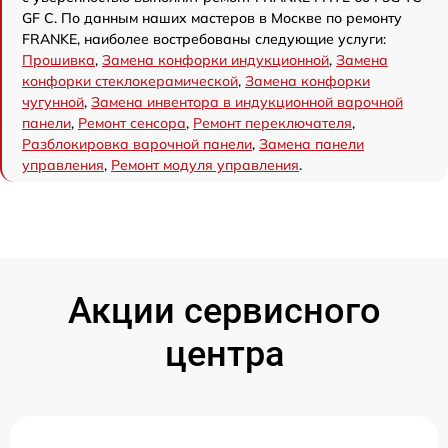
GF C. По данным наших мастеров в Москве по ремонту
FRANKE, наиболее востребованы следующие услуги:
Прошивка
,
Замена конфорки индукционной
,
Замена
конфорки стеклокерамической
,
Замена конфорки
чугунной
,
Замена инвентора в индукционной варочной
панели
,
Ремонт сенсора
,
Ремонт переключателя
,
Разблокировка варочной панели
,
Замена панели
управления
,
Ремонт модуля управления
.
Акции сервисного
центра