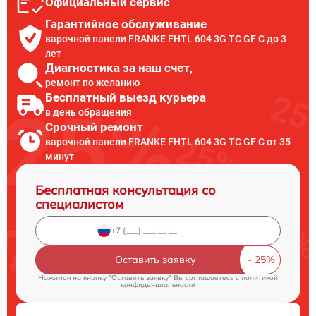
Официальный сервис
Гарантийное обслуживание
варочной панели FRANKE FHTL 604 3G TC GF C до 3
лет
Диагностика за наш счет,
ремонт по желанию
Бесплатный выезд курьера
в день обращения
Срочный ремонт
варочной панели FRANKE FHTL 604 3G TC GF C от 35
минут
Бесплатная консультация со
специалистом
Оставить заявку
Нажимая на кнопку "Оставить заявку" Вы соглашаетесь c
политикой
конфиденциальности