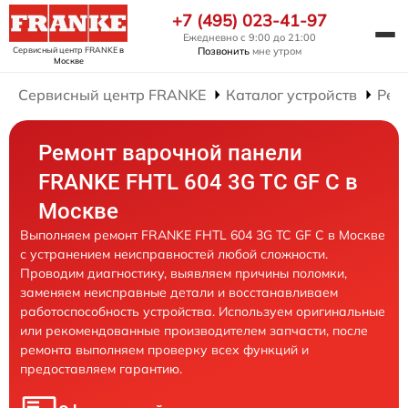
+7 (495) 023-41-97
Ежедневно с 9:00 до 21:00
Сервисный центр FRANKE
в
Позвонить
мне утром
Москве
Сервисный центр FRANKE
Каталог устройств
Рем
Ремонт варочной панели
FRANKE FHTL 604 3G TC GF C в
Москве
Выполняем ремонт FRANKE FHTL 604 3G TC GF C в Москве
с устранением неисправностей любой сложности.
Проводим диагностику, выявляем причины поломки,
заменяем неисправные детали и восстанавливаем
работоспособность устройства. Используем оригинальные
или рекомендованные производителем запчасти, после
ремонта выполняем проверку всех функций и
предоставляем гарантию.