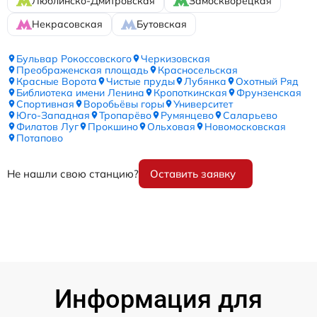
Люблинско-Дмитровская
Замоскворецкая
Некрасовская
Бутовская
Бульвар Рокоссовского
Черкизовская
Преображенская площадь
Красносельская
Красные Ворота
Чистые пруды
Лубянка
Охотный Ряд
Библиотека имени Ленина
Кропоткинская
Фрунзенская
Спортивная
Воробьёвы горы
Университет
Юго-Западная
Тропарёво
Румянцево
Саларьево
Филатов Луг
Прокшино
Ольховая
Новомосковская
Потапово
Не нашли свою станцию?
Оставить заявку
Информация для