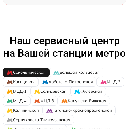
Наш сервисный центр
на Вашей станции метро
Сокольническая
Большая кольцевая
Кольцевая
Арбатско-Покровская
МЦД-2
МЦД-1
Солнцевская
Филёвская
МЦД-4
МЦД-3
Калужско-Рижская
Калининская
Таганско-Краснопресненская
Серпуховско-Тимирязевская