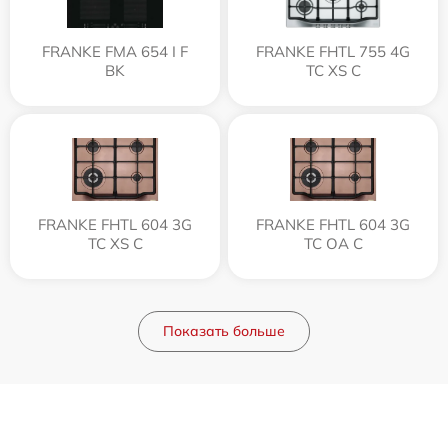
FRANKE FMA 654 I F
FRANKE FHTL 755 4G
BK
TC XS C
FRANKE FHTL 604 3G
FRANKE FHTL 604 3G
TC XS C
TC OA C
Показать больше