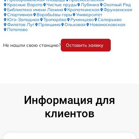
Красные Ворота
Чистые пруды
Лубянка
Охотный Ряд
Библиотека имени Ленина
Кропоткинская
Фрунзенская
Спортивная
Воробьёвы горы
Университет
Юго-Западная
Тропарёво
Румянцево
Саларьево
Филатов Луг
Прокшино
Ольховая
Новомосковская
Потапово
Не нашли свою станцию?
Оставить заявку
Информация для
клиентов