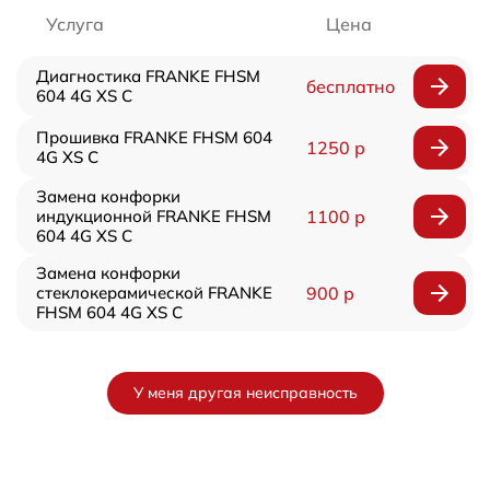
Услуга
Цена
Диагностика FRANKE FHSM
бесплатно
604 4G XS C
Прошивка FRANKE FHSM 604
1250 р
4G XS C
Замена конфорки
индукционной FRANKE FHSM
1100 р
604 4G XS C
Замена конфорки
стеклокерамической FRANKE
900 р
FHSM 604 4G XS C
У меня другая неисправность