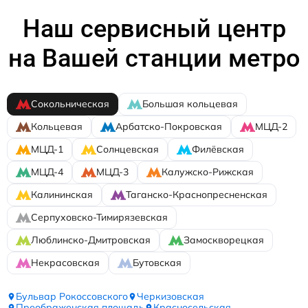
Наш сервисный центр
на Вашей станции метро
Сокольническая
Большая кольцевая
Кольцевая
Арбатско-Покровская
МЦД-2
МЦД-1
Солнцевская
Филёвская
МЦД-4
МЦД-3
Калужско-Рижская
Калининская
Таганско-Краснопресненская
Серпуховско-Тимирязевская
Люблинско-Дмитровская
Замоскворецкая
Некрасовская
Бутовская
Бульвар Рокоссовского
Черкизовская
Преображенская площадь
Красносельская