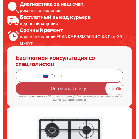
Диагностика за наш счет,
ремонт по желанию
Бесплатный выезд курьера
в день обращения
Срочный ремонт
варочной панели FRANKE FHSM 604 4G XS C от 35
минут
Бесплатная консультация со
специалистом
Оставить заявку
Нажимая на кнопку "Оставить заявку" Вы соглашаетесь c
политикой
конфиденциальности