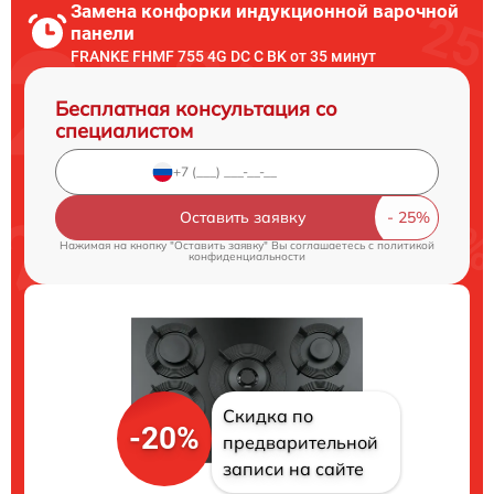
Замена конфорки индукционной варочной
панели
FRANKE FHMF 755 4G DC C BK от 35 минут
Бесплатная консультация со
специалистом
Оставить заявку
Нажимая на кнопку "Оставить заявку" Вы соглашаетесь c
политикой
конфиденциальности
Скидка по
-20%
предварительной
записи на сайте