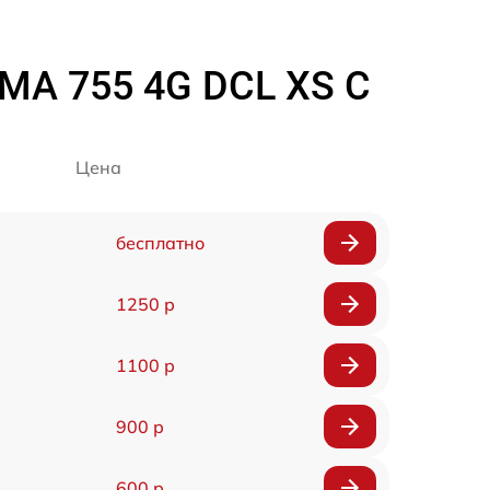
MA 755 4G DCL XS C
Цена
бесплатно
1250 р
1100 р
900 р
600 р