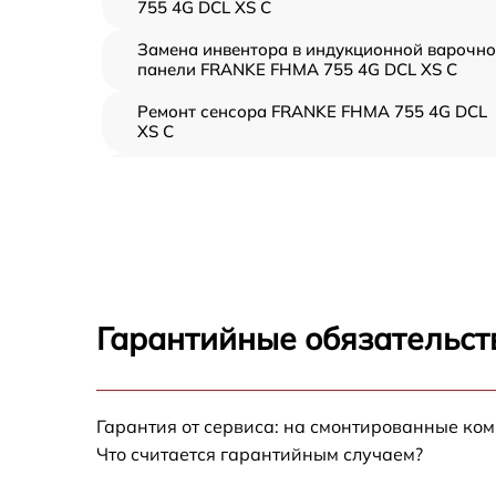
755 4G DCL XS C
Замена инвентора в индукционной варочн
панели FRANKE FHMA 755 4G DCL XS C
Ремонт сенсора FRANKE FHMA 755 4G DCL
XS C
Ремонт переключателя FRANKE FHMA 755
4G DCL XS C
Разблокировка варочной панели FRANKE
FHMA 755 4G DCL XS C
Замена панели управления FRANKE FHMA
755 4G DCL XS C
Гарантийные обязательст
Ремонт модуля управления FRANKE FHMA
755 4G DCL XS C
Замена сенсора FRANKE FHMA 755 4G DCL
Гарантия от сервиса: на смонтированные ко
XS C
Что считается гарантийным случаем?