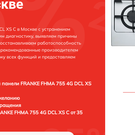
скве
L XS C в Москве с устранением
м диагностику, выявляем причины
восстанавливаем работоспособность
и рекомендованные производителем
рку всех функций и предоставляем
 панели FRANKE FHMA 755 4G DCL XS
 желанию
бращения
ANKE FHMA 755 4G DCL XS C от 35