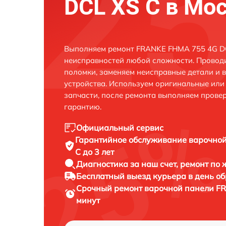
DCL XS C в Мо
Выполняем ремонт FRANKE FHMA 755 4G DC
неисправностей любой сложности. Проводи
поломки, заменяем неисправные детали и 
устройства. Используем оригинальные ил
запчасти, после ремонта выполняем прове
гарантию.
Официальный сервис
Гарантийное обслуживание
варочной
C до 3 лет
Диагностика за наш счет,
ремонт по
Бесплатный выезд курьера
в день о
Срочный ремонт
варочной панели FR
минут