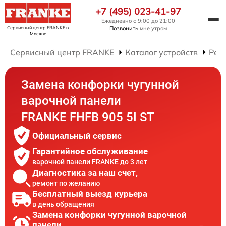
+7 (495) 023-41-97
Ежедневно с 9:00 до 21:00
Сервисный центр FRANKE
в
Позвонить
мне утром
Москве
Сервисный центр FRANKE
Каталог устройств
Рем
Замена конфорки чугунной
варочной панели
FRANKE FHFB 905 5I ST
Официальный сервис
Гарантийное обслуживание
варочной панели FRANKE до 3 лет
Диагностика за наш счет,
ремонт по желанию
Бесплатный выезд курьера
в день обращения
Замена конфорки чугунной варочной
панели