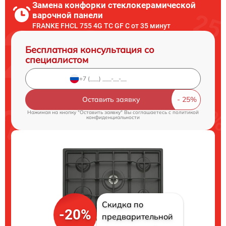
Замена конфорки стеклокерамической
варочной панели
FRANKE FHCL 755 4G TC GF C от 35 минут
Бесплатная консультация со
специалистом
Оставить заявку
Нажимая на кнопку "Оставить заявку" Вы соглашаетесь c
политикой
конфиденциальности
Скидка по
-20%
предварительной