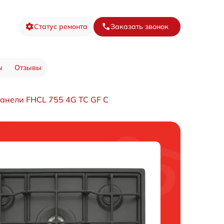
Статус ремонта
Заказать звонок
ы
Отзывы
анели FHCL 755 4G TC GF C