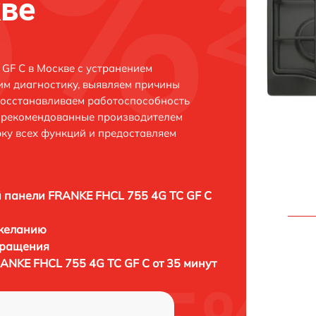
кве
GF C в Москве с устранением
м диагностику, выявляем причины
восстанавливаем работоспособность
и рекомендованные производителем
рку всех функций и предоставляем
 панели FRANKE FHCL 755 4G TC GF C
 желанию
бращения
ANKE FHCL 755 4G TC GF C от 35 минут