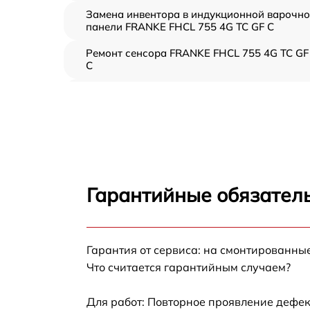
Замена инвентора в индукционной варочн
панели FRANKE FHCL 755 4G TC GF C
Ремонт сенсора FRANKE FHCL 755 4G TC GF
C
Ремонт переключателя FRANKE FHCL 755 4
TC GF C
Разблокировка варочной панели FRANKE
FHCL 755 4G TC GF C
Замена панели управления FRANKE FHCL
755 4G TC GF C
Гарантийные обязатель
Ремонт модуля управления FRANKE FHCL
755 4G TC GF C
Замена сенсора FRANKE FHCL 755 4G TC GF
Гарантия от сервиса: на смонтированны
C
Что считается гарантийным случаем?
Для работ: Повторное проявление дефек