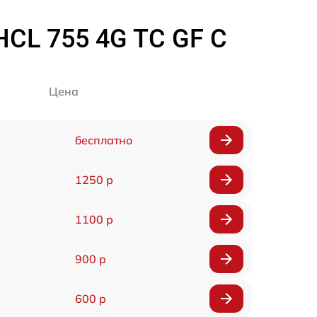
CL 755 4G TC GF C
Цена
бесплатно
1250 р
1100 р
900 р
600 р