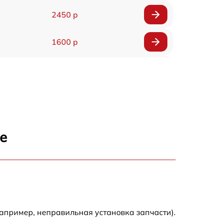
2450 р
1600 р
750 р
600 р
1600 р
е
1900 р
1600 р
апример, неправильная установка запчасти).