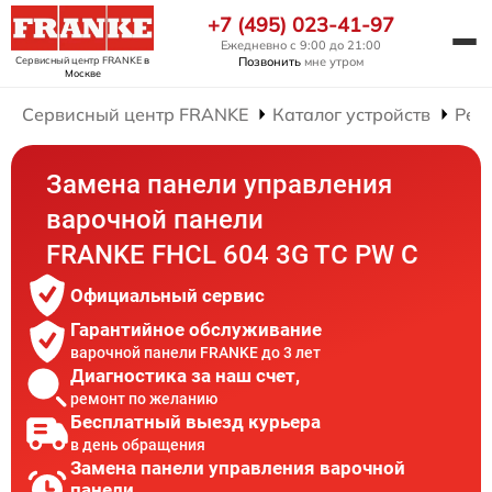
+7 (495) 023-41-97
Ежедневно с 9:00 до 21:00
Сервисный центр FRANKE
в
Позвонить
мне утром
Москве
Сервисный центр FRANKE
Каталог устройств
Рем
Замена панели управления
варочной панели
FRANKE FHCL 604 3G TC PW C
Официальный сервис
Гарантийное обслуживание
варочной панели FRANKE до 3 лет
Диагностика за наш счет,
ремонт по желанию
Бесплатный выезд курьера
в день обращения
Замена панели управления варочной
панели