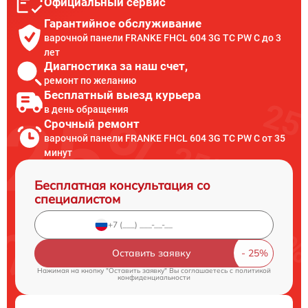
Официальный сервис
Гарантийное обслуживание
варочной панели FRANKE FHCL 604 3G TC PW C до 3
лет
Диагностика за наш счет,
ремонт по желанию
Бесплатный выезд курьера
в день обращения
Срочный ремонт
варочной панели FRANKE FHCL 604 3G TC PW C от 35
минут
Бесплатная консультация со
специалистом
Оставить заявку
Нажимая на кнопку "Оставить заявку" Вы соглашаетесь c
политикой
конфиденциальности