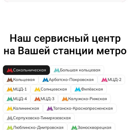
Наш сервисный центр
на Вашей станции метро
Сокольническая
Большая кольцевая
Кольцевая
Арбатско-Покровская
МЦД-2
МЦД-1
Солнцевская
Филёвская
МЦД-4
МЦД-3
Калужско-Рижская
Калининская
Таганско-Краснопресненская
Серпуховско-Тимирязевская
Люблинско-Дмитровская
Замоскворецкая