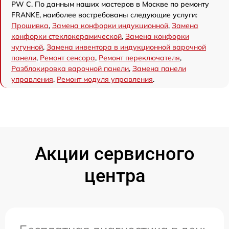
PW C. По данным наших мастеров в Москве по ремонту
FRANKE, наиболее востребованы следующие услуги:
Прошивка
,
Замена конфорки индукционной
,
Замена
конфорки стеклокерамической
,
Замена конфорки
чугунной
,
Замена инвентора в индукционной варочной
панели
,
Ремонт сенсора
,
Ремонт переключателя
,
Разблокировка варочной панели
,
Замена панели
управления
,
Ремонт модуля управления
.
Акции сервисного
центра