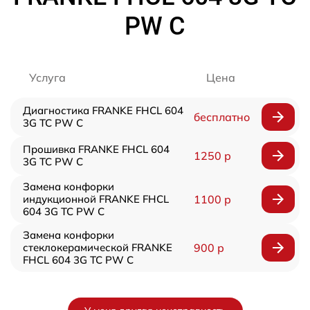
PW C
Услуга
Цена
Диагностика FRANKE FHCL 604
бесплатно
3G TC PW C
Прошивка FRANKE FHCL 604
1250 р
3G TC PW C
Замена конфорки
индукционной FRANKE FHCL
1100 р
604 3G TC PW C
Замена конфорки
стеклокерамической FRANKE
900 р
FHCL 604 3G TC PW C