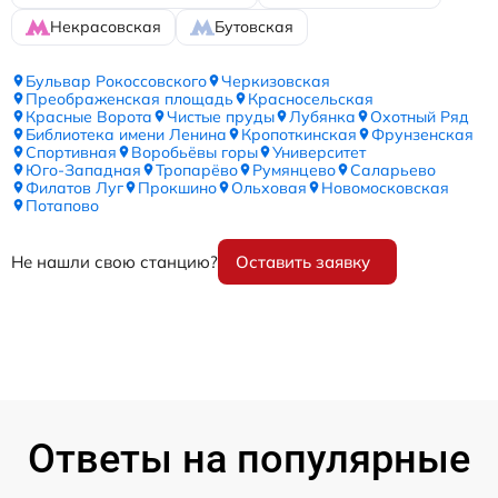
Некрасовская
Бутовская
Бульвар Рокоссовского
Черкизовская
Преображенская площадь
Красносельская
Красные Ворота
Чистые пруды
Лубянка
Охотный Ряд
Библиотека имени Ленина
Кропоткинская
Фрунзенская
Спортивная
Воробьёвы горы
Университет
Юго-Западная
Тропарёво
Румянцево
Саларьево
Филатов Луг
Прокшино
Ольховая
Новомосковская
Потапово
Не нашли свою станцию?
Оставить заявку
Ответы на популярные