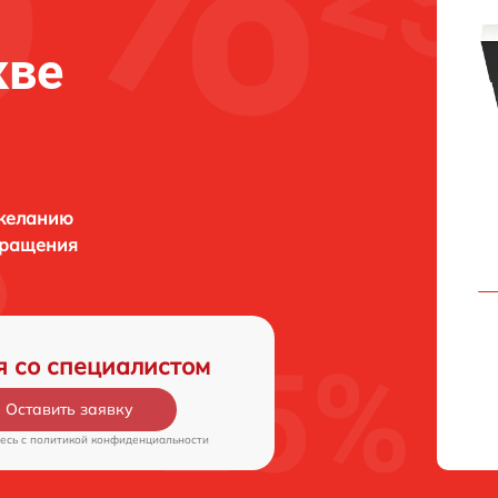
кве
 желанию
бращения
я со специалистом
Оставить заявку
есь c
политикой конфиденциальности