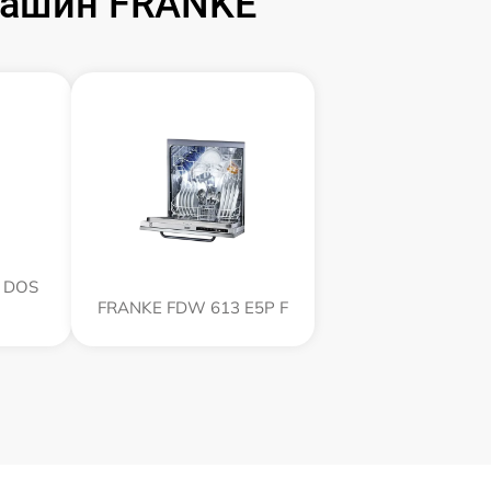
машин FRANKE
 DOS
FRANKE FDW 613 E5P F