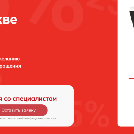
кве
 желанию
бращения
я со специалистом
Оставить заявку
есь c
политикой конфиденциальности