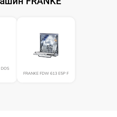
машин FRANKE
 DOS
FRANKE FDW 613 E5P F