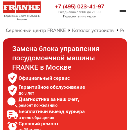
+7 (495) 023-41-97
Ежедневно с 9:00 до 21:00
Сервисный центр FRANKE
в
Позвонить
мне утром
Москве
Сервисный центр FRANKE
Каталог устройств
Рем
Замена блока управления
посудомоечной машины
FRANKE в Москве
Официальный сервис
Гарантийное обслуживание
до 3 лет
Диагностика за наш счет,
ремонт по желанию
Бесплатный выезд курьера
в день обращения
Срочный ремонт
от 35 минут