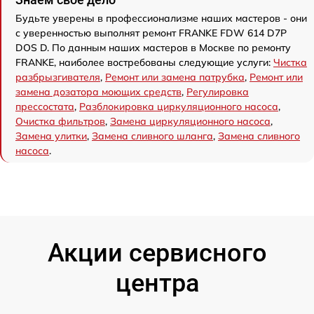
Будьте уверены в профессионализме наших мастеров - они
с уверенностью выполнят ремонт FRANKE FDW 614 D7P
DOS D. По данным наших мастеров в Москве по ремонту
FRANKE, наиболее востребованы следующие услуги:
Чистка
разбрызгивателя
,
Ремонт или замена патрубка
,
Ремонт или
замена дозатора моющих средств
,
Регулировка
прессостата
,
Разблокировка циркуляционного насоса
,
Очистка фильтров
,
Замена циркуляционного насоса
,
Замена улитки
,
Замена сливного шланга
,
Замена сливного
насоса
.
Акции сервисного
центра