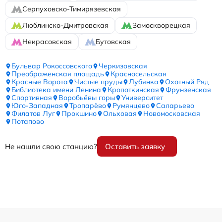
Серпуховско-Тимирязевская
Люблинско-Дмитровская
Замоскворецкая
Некрасовская
Бутовская
Бульвар Рокоссовского
Черкизовская
Преображенская площадь
Красносельская
Красные Ворота
Чистые пруды
Лубянка
Охотный Ряд
Библиотека имени Ленина
Кропоткинская
Фрунзенская
Спортивная
Воробьёвы горы
Университет
Юго-Западная
Тропарёво
Румянцево
Саларьево
Филатов Луг
Прокшино
Ольховая
Новомосковская
Потапово
Не нашли свою станцию?
Оставить заявку