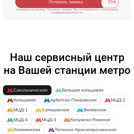
Оставить заявку
Нажимая на кнопку "Оставить заявку" Вы соглашаетесь c
политикой
конфиденциальности
Наш сервисный центр
на Вашей станции метро
Сокольническая
Большая кольцевая
Кольцевая
Арбатско-Покровская
МЦД-2
МЦД-1
Солнцевская
Филёвская
МЦД-4
МЦД-3
Калужско-Рижская
Калининская
Таганско-Краснопресненская