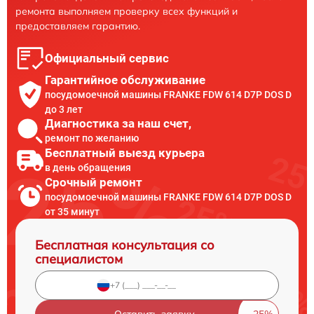
ремонта выполняем проверку всех функций и
предоставляем гарантию.
Официальный сервис
Гарантийное обслуживание
посудомоечной машины FRANKE FDW 614 D7P DOS D
до 3 лет
Диагностика за наш счет,
ремонт по желанию
Бесплатный выезд курьера
в день обращения
Срочный ремонт
посудомоечной машины FRANKE FDW 614 D7P DOS D
от 35 минут
Бесплатная консультация со
специалистом
Оставить заявку