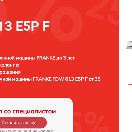
3 E5P F
оечной машины FRANKE до 3 лет
 желанию
бращения
ечной машины
FRANKE FDW 613 E5P F от 35
я со специалистом
Оставить заявку
есь c
политикой конфиденциальности