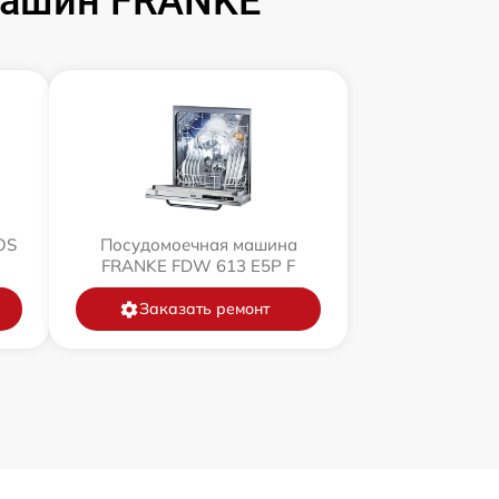
машин FRANKE
OS
Посудомоечная машина
FRANKE FDW 613 E5P F
Заказать ремонт