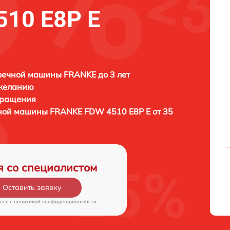
10 E8P E
оечной машины FRANKE до 3 лет
 желанию
бращения
чной машины
FRANKE FDW 4510 E8P E от 35
я со специалистом
Оставить заявку
есь c
политикой конфиденциальности