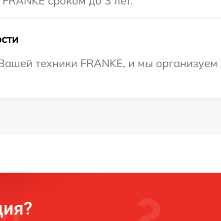
 FRANKE сроком до 3 лет.
сти
Вашей техники FRANKE, и мы организуем д
ция?