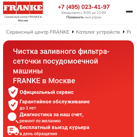
+7 (495) 023-41-97
Ежедневно с 9:00 до 21:00
Сервисный центр FRANKE
в
Позвонить
мне утром
Москве
Сервисный центр FRANKE
Каталог устройств
Рем
Чистка заливного фильтра-
сеточки посудомоечной
машины
FRANKE в Москве
Официальный сервис
Гарантийное обслуживание
до 3 лет
Диагностика за наш счет,
ремонт по желанию
Бесплатный выезд курьера
в день обращения