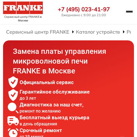
+7 (495) 023-41-97
Ежедневно с 9:00 до 21:00
Сервисный центр FRANKE
в
Москве
Сервисный центр FRANKE
Каталог устройств
Рем
Замена платы управления
микроволновой печи
FRANKE в Москве
Официальный сервис
Гарантийное обслуживание
до 3 лет
Диагностика за наш счет,
ремонт по желанию
Бесплатный выезд курьера
в день обращения
Срочный ремонт
от 35 минут