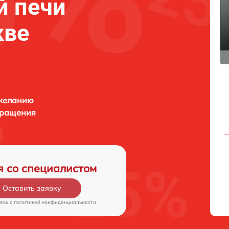
й печи
кве
 желанию
бращения
я со специалистом
Оставить заявку
есь c
политикой конфиденциальности