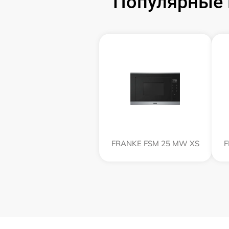
Популярные 
FRANKE FSM 25 MW XS
F