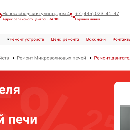
Новослободская улица, дом 4
+7 (495) 023-41-97
Адрес сервисного центра FRANKE
Горячая линия
Ремонт устройств
Цена ремонта
Вакансии
Контакт
йств
Ремонт Микроволновых печей
Ремонт двигате
еля
й печи