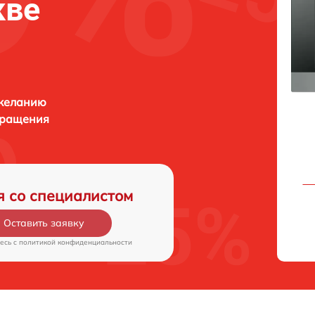
кве
 желанию
бращения
я со специалистом
Оставить заявку
есь c
политикой конфиденциальности