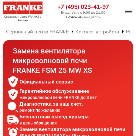
+7 (495) 023-41-97
Ежедневно с 9:00 до 21:00
Сервисный центр FRANKE
в
Позвонить
мне утром
Москве
Сервисный центр FRANKE
Каталог устройств
Рем
Замена вентилятора
микроволновой печи
FRANKE FSM 25 MW XS
Официальный сервис
Гарантийное обслуживание
микроволновой печи FRANKE до 3 лет
Диагностика за наш счет,
ремонт по желанию
Бесплатный выезд курьера
в день обращения
Замена вентилятора микроволновой печи
FRANKE FSM 25 MW XS от 35 минут