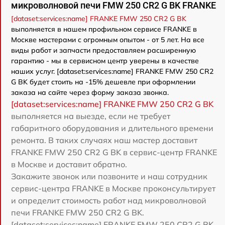
микроволновой печи FMW 250 CR2 G BK FRANKE
[dataset:services:name] FRANKE FMW 250 CR2 G BK
выполняется в нашем профильном сервисе FRANKE в
Москве мастерами с огромным опытом - от 5 лет. На все
виды работ и запчасти предоставляем расширенную
гарантию - мы в сервисном центр уверены в качестве
наших услуг. [dataset:services:name] FRANKE FMW 250 CR2
G BK будет стоить на -15% дешевле при оформлении
заказа на сайте через форму заказа звонка.
[dataset:services:name] FRANKE FMW 250 CR2 G BK
выполняется на выезде, если не требует
габаритного оборудования и длительного времени
ремонта. В таких случаях наш мастер доставит
FRANKE FMW 250 CR2 G BK в сервис-центр FRANKE
в Москве и доставит обратно.
Закажите звонок или позвоните и наш сотрудник
сервис-центра FRANKE в Москве проконсультирует
и определит стоимость работ над микроволновой
печи FRANKE FMW 250 CR2 G BK.
[dataset:services:name] FRANKE FMW 250 CR2 G BK