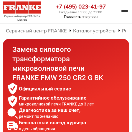
+7 (495) 023-41-97
Ежедневно с 9:00 до 21:00
Сервисный центр FRANKE
в
Позвонить
мне утром
Москве
Сервисный центр FRANKE
Каталог устройств
Рем
Замена силового
трансформатора
микроволновой печи
FRANKE FMW 250 CR2 G BK
Официальный сервис
Гарантийное обслуживание
микроволновой печи FRANKE до 3 лет
Диагностика за наш счет,
ремонт по желанию
Бесплатный выезд курьера
в день обращения