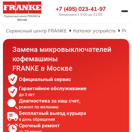
+7 (495) 023-41-97
Ежедневно с 9:00 до 21:00
Сервисный центр FRANKE
в
Москве
Сервисный центр FRANKE
Каталог устройств
Рем
Замена микровыключателей
кофемашины
FRANKE в Москве
Официальный сервис
Гарантийное обслуживание
до 3 лет
Диагностика за наш счет,
ремонт по желанию
Бесплатный выезд курьера
в день обращения
Срочный ремонт
от 35 минут