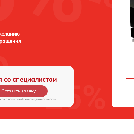
 желанию
бращения
я со специалистом
Оставить заявку
есь c
политикой конфиденциальности