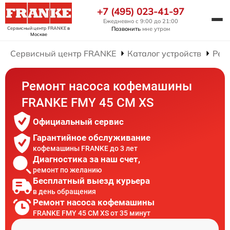
+7 (495) 023-41-97
Ежедневно с 9:00 до 21:00
Сервисный центр FRANKE
в
Позвонить
мне утром
Москве
Сервисный центр FRANKE
Каталог устройств
Рем
Ремонт насоса кофемашины
FRANKE FMY 45 CM XS
Официальный сервис
Гарантийное обслуживание
кофемашины FRANKE до 3 лет
Диагностика за наш счет,
ремонт по желанию
Бесплатный выезд курьера
в день обращения
Ремонт насоса кофемашины
FRANKE FMY 45 CM XS от 35 минут