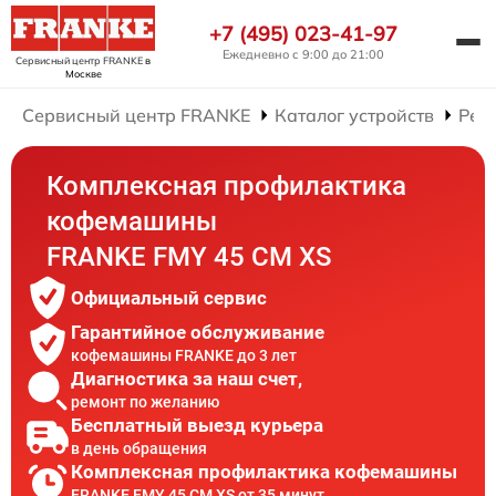
+7 (495) 023-41-97
Ежедневно с 9:00 до 21:00
Сервисный центр FRANKE
в
Москве
Сервисный центр FRANKE
Каталог устройств
Рем
Комплексная профилактика
кофемашины
FRANKE FMY 45 CM XS
Официальный сервис
Гарантийное обслуживание
кофемашины FRANKE до 3 лет
Диагностика за наш счет,
ремонт по желанию
Бесплатный выезд курьера
в день обращения
Комплексная профилактика кофемашины
FRANKE FMY 45 CM XS от 35 минут