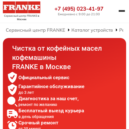
+7 (495) 023-41-97
Ежедневно с 9:00 до 21:00
Сервисный центр FRANKE
в
Москве
Сервисный центр FRANKE
Каталог устройств
Рем
Чистка от кофейных масел
кофемашины
FRANKE в Москве
Официальный сервис
Гарантийное обслуживание
до 3 лет
Диагностика за наш счет,
ремонт по желанию
Бесплатный выезд курьера
в день обращения
Срочный ремонт
от 35 минут