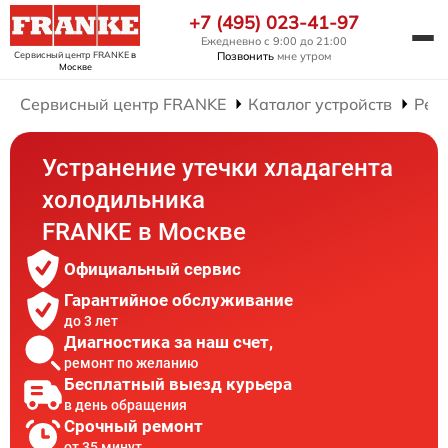
+7 (495) 023-41-97
Ежедневно с 9:00 до 21:00
Сервисный центр FRANKE
в
Позвонить
мне утром
Москве
Сервисный центр FRANKE
Каталог устройств
Рем
Устранение утечки хладагента
холодильника
FRANKE в Москве
Официальный сервис
Гарантийное обслуживание
до 3 лет
Диагностика за наш счет,
ремонт по желанию
Бесплатный выезд курьера
в день обращения
Срочный ремонт
от 35 минут