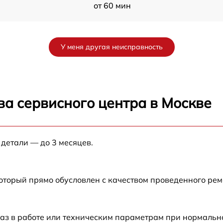
от 60 мин
от 60 мин
У меня другая неисправность
H
от 60 мин
H
от 60 мин
ва сервисного центра в Москве
от 60 мин
 детали — до 3 месяцев.
от 60 мин
H
от 60 мин
который прямо обусловлен с качеством проведенного ре
от 60 мин
аз в работе или техническим параметрам при нормальн