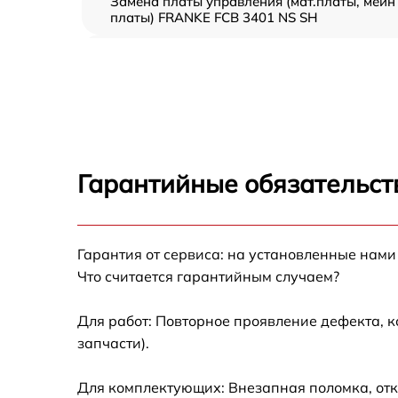
Замена платы управления (мат.платы, мейн
платы) FRANKE FCB 3401 NS SH
Ремонт/замена датчика температуры
FRANKE FCB 3401 NS SH
Замена термостата FRANKE FCB 3401 NS S
Замена усилителей FRANKE FCB 3401 NS S
Гарантийные обязательст
Замена таймера FRANKE FCB 3401 NS SH
Замена электросхемы FRANKE FCB 3401 NS
Гарантия от сервиса: на установленные нами
SH
Что считается гарантийным случаем?
Ремонт испарителя FRANKE FCB 3401 NS S
Для работ: Повторное проявление дефекта, 
запчасти).
Устранение засора трубопровода FRANKE
FCB 3401 NS SH
Для комплектующих: Внезапная поломка, отк