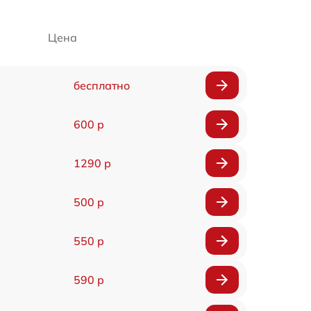
Цена
бесплатно
600 р
1290 р
500 р
550 р
590 р