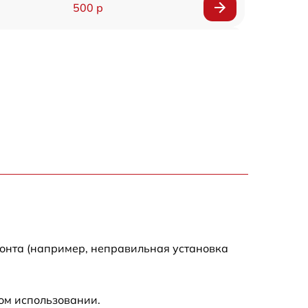
500 р
650 р
500 р
650 р
710 р
590 р
650 р
монта (например, неправильная установка
800 р
ом использовании.