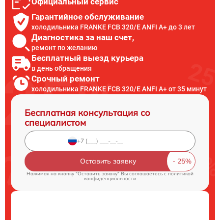
Официальный сервис
Гарантийное обслуживание
холодильника FRANKE FCB 320/E ANFI A+ до 3 лет
Диагностика за наш счет,
ремонт по желанию
Бесплатный выезд курьера
в день обращения
Срочный ремонт
холодильника FRANKE FCB 320/E ANFI A+ от 35 минут
Бесплатная консультация со
специалистом
Оставить заявку
Нажимая на кнопку "Оставить заявку" Вы соглашаетесь c
политикой
конфиденциальности