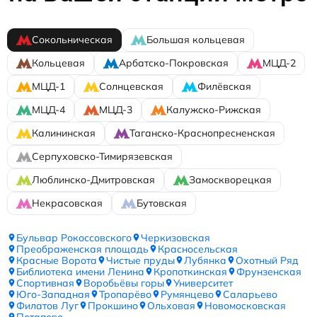
Сокольническая
Большая кольцевая
Кольцевая
Арбатско-Покровская
МЦД-2
МЦД-1
Солнцевская
Филёвская
МЦД-4
МЦД-3
Калужско-Рижская
Калининская
Таганско-Краснопресненская
Серпуховско-Тимирязевская
Люблинско-Дмитровская
Замоскворецкая
Некрасовская
Бутовская
Бульвар Рокоссовского
Черкизовская
Преображенская площадь
Красносельская
Красные Ворота
Чистые пруды
Лубянка
Охотный Ряд
Библиотека имени Ленина
Кропоткинская
Фрунзенская
Спортивная
Воробьёвы горы
Университет
Юго-Западная
Тропарёво
Румянцево
Саларьево
Филатов Луг
Прокшино
Ольховая
Новомосковская
Потапово