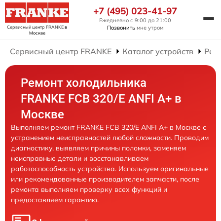
+7 (495) 023-41-97
Ежедневно с 9:00 до 21:00
Сервисный центр FRANKE
в
Позвонить
мне утром
Москве
Сервисный центр FRANKE
Каталог устройств
Рем
Ремонт холодильника
FRANKE FCB 320/E ANFI A+ в
Москве
Выполняем ремонт FRANKE FCB 320/E ANFI A+ в Москве с
устранением неисправностей любой сложности. Проводим
диагностику, выявляем причины поломки, заменяем
неисправные детали и восстанавливаем
работоспособность устройства. Используем оригинальные
или рекомендованные производителем запчасти, после
ремонта выполняем проверку всех функций и
предоставляем гарантию.