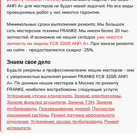
ANFI A+ для мастеров не будет новой задачей. На все виды
проведенных работ у нас имеется гарантия.
Минимальные сроки выполнения ремонта. Мы большая
сеть мастерских техники FRANKE. Мы имеем более 20 тыс.
запчастей. И возможно на наших складах
уже имеется
запчасть на модель FCB 320/E ANFI A+
. При заказе ремонта
на сайте - предоставляется скидка -25%.
Знаем свое дело
Будьте уверены в профессионализме наших мастеров - они
с уверенностью выполнят ремонт FRANKE FCB 320/E ANFI
A+. По данным наших мастеров в Москве по ремонту
FRANKE, наиболее востребованы следующие услуги:
Устранение утечки хладагента
,
Замена электросхемы
,
Замена фильтра осушителя
,
Замена ТЭН
,
Замена
трубопровода
,
Перевешивание дверей
,
Прочистка
дренажной системы
,
Ремонт датчика морозильного
отделения
,
Устранение засора трубопровода
,
Ремонт
испарителя
.