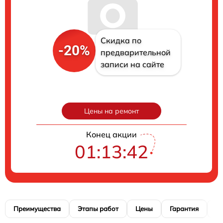
Скидка по
-20%
предварительной
записи на сайте
Цены на ремонт
Конец акции
01:13:41
Преимущества
Этапы работ
Цены
Гарантия
М