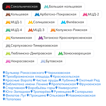
Сокольническая
Большая кольцевая
Кольцевая
Арбатско-Покровская
МЦД-2
МЦД-1
Солнцевская
Филёвская
МЦД-4
МЦД-3
Калужско-Рижская
Калининская
Таганско-Краснопресненская
Серпуховско-Тимирязевская
Люблинско-Дмитровская
Замоскворецкая
Некрасовская
Бутовская
Бульвар Рокоссовского
Черкизовская
Преображенская площадь
Красносельская
Красные Ворота
Чистые пруды
Лубянка
Охотный Ряд
Библиотека имени Ленина
Кропоткинская
Фрунзенская
Спортивная
Воробьёвы горы
Университет
Юго-Западная
Тропарёво
Румянцево
Саларьево
Филатов Луг
Прокшино
Ольховая
Новомосковская
Потапово