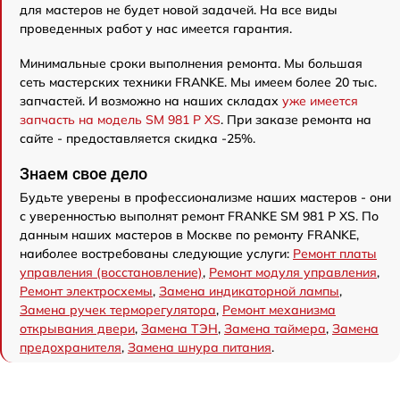
для мастеров не будет новой задачей. На все виды
проведенных работ у нас имеется гарантия.
Минимальные сроки выполнения ремонта. Мы большая
сеть мастерских техники FRANKE. Мы имеем более 20 тыс.
запчастей. И возможно на наших складах
уже имеется
запчасть на модель SM 981 P XS
. При заказе ремонта на
сайте - предоставляется скидка -25%.
Знаем свое дело
Будьте уверены в профессионализме наших мастеров - они
с уверенностью выполнят ремонт FRANKE SM 981 P XS. По
данным наших мастеров в Москве по ремонту FRANKE,
наиболее востребованы следующие услуги:
Ремонт платы
управления (восстановление)
,
Ремонт модуля управления
,
Ремонт электросхемы
,
Замена индикаторной лампы
,
Замена ручек терморегулятора
,
Ремонт механизма
открывания двери
,
Замена ТЭН
,
Замена таймера
,
Замена
предохранителя
,
Замена шнура питания
.