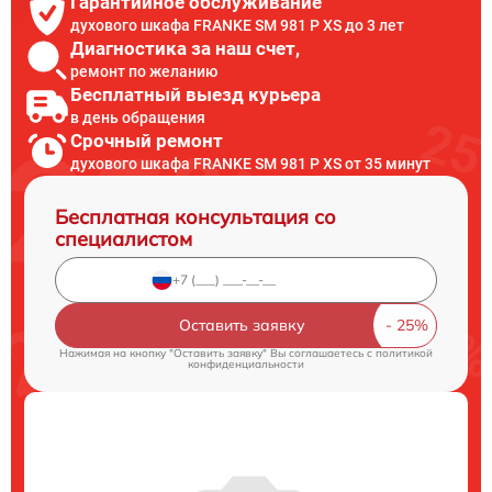
Гарантийное обслуживание
духового шкафа FRANKE SM 981 P XS до 3 лет
Диагностика за наш счет,
ремонт по желанию
Бесплатный выезд курьера
в день обращения
Срочный ремонт
духового шкафа FRANKE SM 981 P XS от 35 минут
Бесплатная консультация со
специалистом
Оставить заявку
Нажимая на кнопку "Оставить заявку" Вы соглашаетесь c
политикой
конфиденциальности