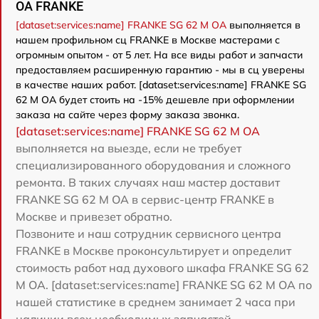
OA FRANKE
[dataset:services:name] FRANKE SG 62 M OA
выполняется в
нашем профильном сц FRANKE в Москве мастерами с
огромным опытом - от 5 лет. На все виды работ и запчасти
предоставляем расширенную гарантию - мы в сц уверены
в качестве наших работ. [dataset:services:name] FRANKE SG
62 M OA будет стоить на -15% дешевле при оформлении
заказа на сайте через форму заказа звонка.
[dataset:services:name] FRANKE SG 62 M OA
выполняется на выезде, если не требует
специализированного оборудования и сложного
ремонта. В таких случаях наш мастер доставит
FRANKE SG 62 M OA в сервис-центр FRANKE в
Москве и привезет обратно.
Позвоните и наш сотрудник сервисного центра
FRANKE в Москве проконсультирует и определит
стоимость работ над духового шкафа FRANKE SG 62
M OA. [dataset:services:name] FRANKE SG 62 M OA по
нашей статистике в среднем занимает 2 часа при
наличии всех необходимых запчастей.