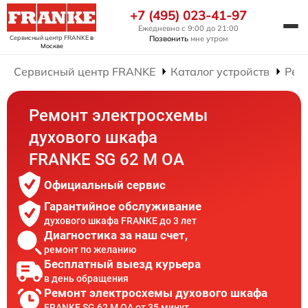
+7 (495) 023-41-97
Ежедневно с 9:00 до 21:00
Сервисный центр FRANKE
в
Позвонить
мне утром
Москве
Сервисный центр FRANKE
Каталог устройств
Рем
Ремонт электросхемы
духового шкафа
FRANKE SG 62 M OA
Официальный сервис
Гарантийное обслуживание
духового шкафа FRANKE до 3 лет
Диагностика за наш счет,
ремонт по желанию
Бесплатный выезд курьера
в день обращения
Ремонт электросхемы духового шкафа
FRANKE SG 62 M OA от 35 минут