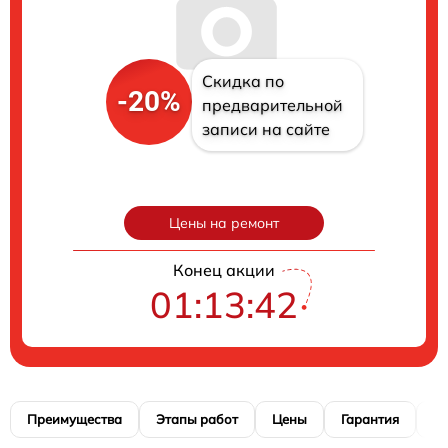
Скидка по
-20%
предварительной
записи на сайте
Цены на ремонт
Конец акции
01:13:41
Преимущества
Этапы работ
Цены
Гарантия
М