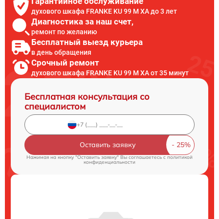
Гарантийное обслуживание
духового шкафа FRANKE KU 99 M XA до 3 лет
Диагностика за наш счет,
ремонт по желанию
Бесплатный выезд курьера
в день обращения
Срочный ремонт
духового шкафа FRANKE KU 99 M XA от 35 минут
Бесплатная консультация со
специалистом
Оставить заявку
Нажимая на кнопку "Оставить заявку" Вы соглашаетесь c
политикой
конфиденциальности