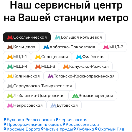
Наш сервисный центр
на Вашей станции метро
Сокольническая
Большая кольцевая
Кольцевая
Арбатско-Покровская
МЦД-2
МЦД-1
Солнцевская
Филёвская
МЦД-4
МЦД-3
Калужско-Рижская
Калининская
Таганско-Краснопресненская
Серпуховско-Тимирязевская
Люблинско-Дмитровская
Замоскворецкая
Некрасовская
Бутовская
Бульвар Рокоссовского
Черкизовская
Преображенская площадь
Красносельская
Красные Ворота
Чистые пруды
Лубянка
Охотный Ряд