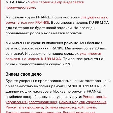
M XA. Однако
наш сервис-центр выделяется
преимуществами
.
Мы ремонтируем FRANKE. Наши мастера -
специалисты по
ремонту техники FRANKE
. Восстановить модель KU 99 M XA
для мастеров не будет новой задачей. На все виды
проведенных работ у нас имеется гарантия.
Минимальные сроки выполнения ремонта. Мы большая
сеть мастерских техники FRANKE. Мы имеем более 20 тыс.
запчастей. И возможно на наших складах
уже имеется
запчасть на модель KU 99 M XA
. При заказе ремонта на
сайте - предоставляется скидка -25%.
Знаем свое дело
Будьте уверены в профессионализме наших мастеров - они
с уверенностью выполнят ремонт FRANKE KU 99 M XA. По
данным наших мастеров в Москве по ремонту FRANKE,
наиболее востребованы следующие услуги:
Ремонт платы
управления (восстановление)
,
Ремонт модуля управления
,
Ремонт электросхемы
,
Замена индикаторной лампы
,
Замена ручек терморегулятора
,
Ремонт механизма