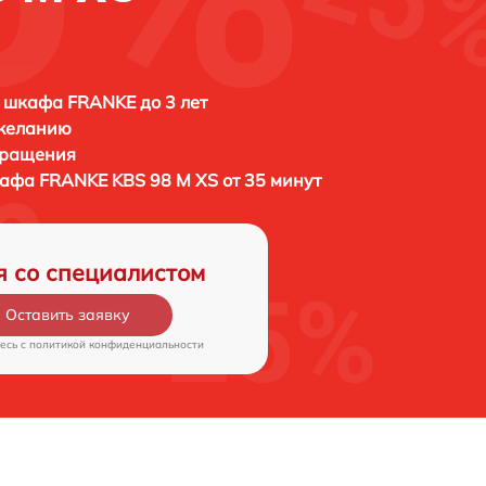
 шкафа FRANKE до 3 лет
 желанию
бращения
кафа
FRANKE KBS 98 M XS от 35 минут
я со специалистом
Оставить заявку
есь c
политикой конфиденциальности