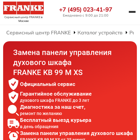
+7 (495) 023-41-97
Ежедневно с 9:00 до 21:00
Сервисный центр FRANKE
в
Москве
Сервисный центр FRANKE
Каталог устройств
Рем
Замена панели управления
духового шкафа
FRANKE KB 99 M XS
Официальный сервис
Гарантийное обслуживание
духового шкафа FRANKE до 3 лет
Диагностика за наш счет,
ремонт по желанию
Бесплатный выезд курьера
в день обращения
Замена панели управления духового шкафа
FRANKE KB 99 M XS от 35 минут