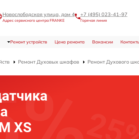
Новослободская улица, дом 4
+7 (495) 023-41-97
Адрес сервисного центра FRANKE
Горячая линия
Ремонт устройств
Цена ремонта
Вакансии
Контакт
йств
Ремонт Духовых шкафов
Ремонт Духового шк
датчика
фа
 M XS