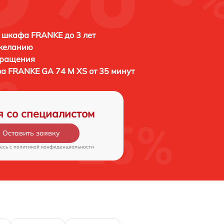
 шкафа FRANKE до 3 лет
 желанию
бращения
фа
FRANKE GA 74 M XS от 35 минут
я со специалистом
Оставить заявку
есь c
политикой конфиденциальности