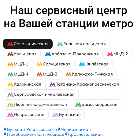
Наш сервисный центр
на Вашей станции метро
Сокольническая
Большая кольцевая
Кольцевая
Арбатско-Покровская
МЦД-2
МЦД-1
Солнцевская
Филёвская
МЦД-4
МЦД-3
Калужско-Рижская
Калининская
Таганско-Краснопресненская
Серпуховско-Тимирязевская
Люблинско-Дмитровская
Замоскворецкая
Некрасовская
Бутовская
Бульвар Рокоссовского
Черкизовская
Преображенская площадь
Красносельская