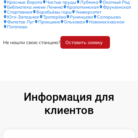
Красные Ворота
Чистые пруды
Лубянка
Охотный Ряд
Библиотека имени Ленина
Кропоткинская
Фрунзенская
Спортивная
Воробьёвы горы
Университет
Юго-Западная
Тропарёво
Румянцево
Саларьево
Филатов Луг
Прокшино
Ольховая
Новомосковская
Потапово
Не нашли свою станцию?
Оставить заявку
Информация для
клиентов