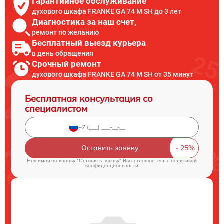
Гарантийное обслуживание
духового шкафа FRANKE GA 74 M SH до 3 лет
Диагностика за наш счет,
ремонт по желанию
Бесплатный выезд курьера
в день обращения
Срочный ремонт
духового шкафа FRANKE GA 74 M SH от 35 минут
Бесплатная консультация со
специалистом
Оставить заявку
Нажимая на кнопку "Оставить заявку" Вы соглашаетесь c
политикой
конфиденциальности