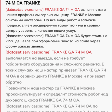
74 M OA FRANKE
[dataset:services:name] FRANKE GA 74 M OA
выполняется в
нашем профильном сервисном центр FRANKE в Москве
опытными мастерами. На все виды работ и запчасти
предоставляем расширенную гарантию - мы в сервис-
центре уверены в качестве наших услуг.
[dataset:services:name] FRANKE GA 74 M OA будет стоить на
-15% дешевле при оформлении заказа на сайте через
форму заказа звонка.
[dataset:services:name] FRANKE GA 74 M OA
выполняется на выезде, если не требует
габаритного оборудования и сложного ремонта. В
таких случаях наш мастер привезет FRANKE GA 74
M OA в сервис-центр FRANKE в Москве и привезет
обратно.
Позвоните и наш мастер сц FRANKE в Москве
проконсультирует и определит стоимость работ над
духового шкафа FRANKE GA 74 M OA.
[dataset:services:name] FRANKE GA 74 M OA по
нашей статистике в среднем занимает 3-4 часа при