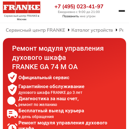
+7 (495) 023-41-97
Ежедневно с 9:00 до 21:00
Сервисный центр FRANKE
в
Позвонить
мне утром
Москве
Сервисный центр FRANKE
Каталог устройств
Рем
Ремонт модуля управления
духового шкафа
FRANKE GA 74 M OA
Официальный сервис
Гарантийное обслуживание
духового шкафа FRANKE до 3 лет
Диагностика за наш счет,
ремонт по желанию
Бесплатный выезд курьера
в день обращения
Ремонт модуля управления духового
шкафа