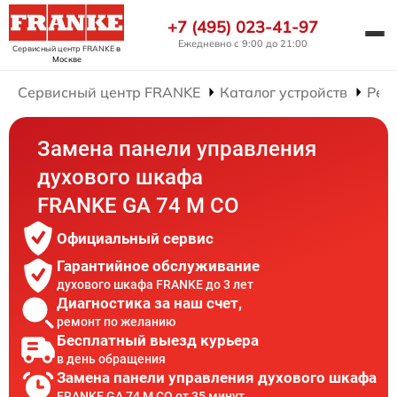
+7 (495) 023-41-97
Ежедневно с 9:00 до 21:00
Сервисный центр FRANKE
в
Москве
Сервисный центр FRANKE
Каталог устройств
Рем
Замена панели управления
духового шкафа
FRANKE GA 74 M CO
Официальный сервис
Гарантийное обслуживание
духового шкафа FRANKE до 3 лет
Диагностика за наш счет,
ремонт по желанию
Бесплатный выезд курьера
в день обращения
Замена панели управления духового шкафа
FRANKE GA 74 M CO от 35 минут