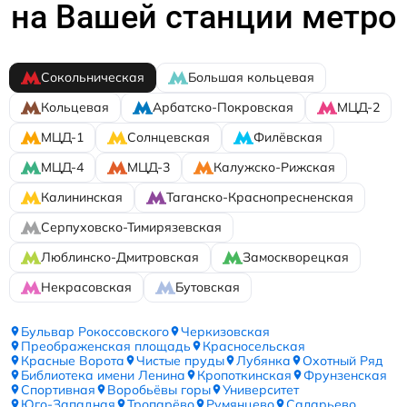
на Вашей станции метро
Сокольническая
Большая кольцевая
Кольцевая
Арбатско-Покровская
МЦД-2
МЦД-1
Солнцевская
Филёвская
МЦД-4
МЦД-3
Калужско-Рижская
Калининская
Таганско-Краснопресненская
Серпуховско-Тимирязевская
Люблинско-Дмитровская
Замоскворецкая
Некрасовская
Бутовская
Бульвар Рокоссовского
Черкизовская
Преображенская площадь
Красносельская
Красные Ворота
Чистые пруды
Лубянка
Охотный Ряд
Библиотека имени Ленина
Кропоткинская
Фрунзенская
Спортивная
Воробьёвы горы
Университет
Юго-Западная
Тропарёво
Румянцево
Саларьево