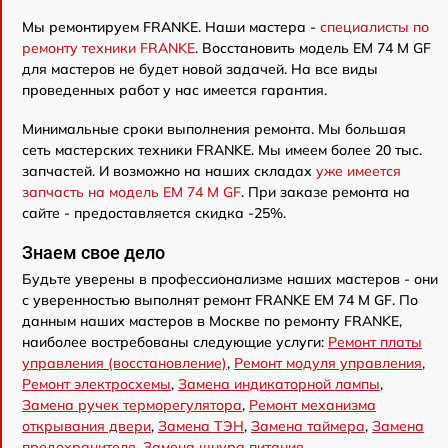
Мы ремонтируем FRANKE. Наши мастера -
специалисты по
ремонту техники FRANKE
. Восстановить модель EM 74 M GF
для мастеров не будет новой задачей. На все виды
проведенных работ у нас имеется гарантия.
Минимальные сроки выполнения ремонта. Мы большая
сеть мастерских техники FRANKE. Мы имеем более 20 тыс.
запчастей. И возможно на наших складах
уже имеется
запчасть на модель EM 74 M GF
. При заказе ремонта на
сайте - предоставляется скидка -25%.
Знаем свое дело
Будьте уверены в профессионализме наших мастеров - они
с уверенностью выполнят ремонт FRANKE EM 74 M GF. По
данным наших мастеров в Москве по ремонту FRANKE,
наиболее востребованы следующие услуги:
Ремонт платы
управления (восстановление)
,
Ремонт модуля управления
,
Ремонт электросхемы
,
Замена индикаторной лампы
,
Замена ручек терморегулятора
,
Ремонт механизма
открывания двери
,
Замена ТЭН
,
Замена таймера
,
Замена
предохранителя
,
Замена шнура питания
.