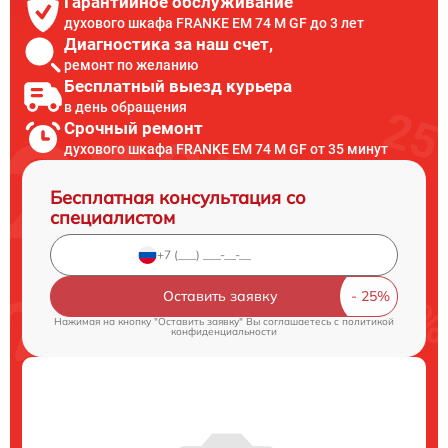
Гарантийное обслуживание
духового шкафа FRANKE EM 74 M GF до 3 лет
Диагностика за наш счет,
ремонт по желанию
Бесплатный выезд курьера
в день обращения
Срочный ремонт
духового шкафа FRANKE EM 74 M GF от 35 минут
Бесплатная консультация со
специалистом
Оставить заявку
Нажимая на кнопку "Оставить заявку" Вы соглашаетесь c
политикой
конфиденциальности