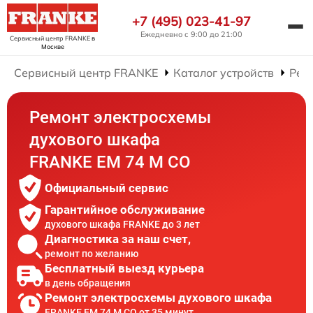
+7 (495) 023-41-97
Ежедневно с 9:00 до 21:00
Сервисный центр FRANKE
в
Москве
Сервисный центр FRANKE
Каталог устройств
Рем
Ремонт электросхемы
духового шкафа
FRANKE EM 74 M CO
Официальный сервис
Гарантийное обслуживание
духового шкафа FRANKE до 3 лет
Диагностика за наш счет,
ремонт по желанию
Бесплатный выезд курьера
в день обращения
Ремонт электросхемы духового шкафа
FRANKE EM 74 M CO от 35 минут